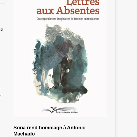
ba
e
es
Soria rend hommage à Antonio
Machado