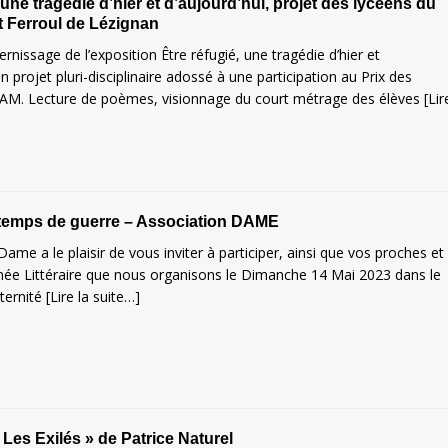
 une tragédie d’hier et d’aujourd’hui, projet des lycéens du
 Ferroul de Lézignan
rnissage de l’exposition Être réfugié, une tragédie d’hier et
un projet pluri-disciplinaire adossé à une participation au Prix des
FAM. Lecture de poèmes, visionnage du court métrage des élèves
[Lir
emps de guerre – Association DAME
Dame a le plaisir de vous inviter à participer, ainsi que vos proches et
rnée Littéraire que nous organisons le Dimanche 14 Mai 2023 dans le
aternité
[Lire la suite…]
 Les Exilés » de Patrice Naturel