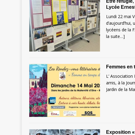
Être réfugié,
Lycée Ernest
Lundi 22 mai Ve
d’aujourd’hui, 
lycéens de la 
la suite…]
Femmes en t
L’ Association 
amis, à la Jou
Jardin de la M
Exposition «