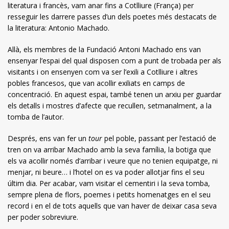
literatura i francès, vam anar fins a Cotlliure (França) per
resseguir les darrere passes d’un dels poetes més destacats de
la literatura: Antonio Machado.
Allà, els membres de la Fundació Antoni Machado ens van
ensenyar l’espai del qual disposen com a punt de trobada per als
visitants i on ensenyen com va ser l’exili a Cotlliure i altres
pobles francesos, que van acollir exiliats en camps de
concentració. En aquest espai, també tenen un arxiu per guardar
els detalls i mostres d’afecte que recullen, setmanalment, a la
tomba de l’autor.
Després, ens van fer un
tour
pel poble, passant per l’estació de
tren on va arribar Machado amb la seva família, la botiga que
els va acollir només d’arribar i veure que no tenien equipatge, ni
menjar, ni beure… i l’hotel on es va poder allotjar fins el seu
últim dia. Per acabar, vam visitar el cementiri i la seva tomba,
sempre plena de flors, poemes i petits homenatges en el seu
record i en el de tots aquells que van haver de deixar casa seva
per poder sobreviure.