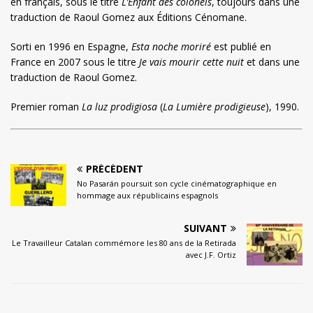
en français, sous le titre
L’Enfant des colonels
, toujours dans une
traduction de Raoul Gomez aux Éditions Cénomane.
Sorti en 1996 en Espagne,
Esta noche moriré
est publié en
France en 2007 sous le titre
Je vais mourir cette nuit
et dans une
traduction de Raoul Gomez.
Premier roman
La luz prodigiosa
(
La Lumière prodigieuse
), 1990.
PRÉCÉDENT
No Pasarán poursuit son cycle cinématographique en
hommage aux républicains espagnols
SUIVANT
Le Travailleur Catalan commémore les 80 ans de la Retirada
avec J.F. Ortiz