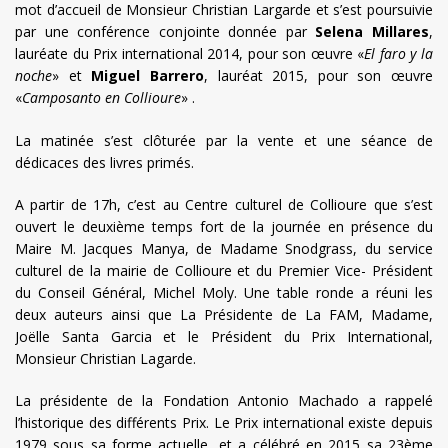
mot d’accueil de Monsieur Christian Largarde et s’est poursuivie
par une conférence conjointe donnée par
Selena Millares
,
lauréate du Prix international 2014, pour son œuvre «
El faro y la
noche
» et
Miguel Barrero
, lauréat 2015, pour son œuvre
«
Camposanto en Collioure
» .
La matinée s’est clôturée par la vente et une séance de
dédicaces des livres primés.
A partir de 17h, c’est au Centre culturel de Collioure que s’est
ouvert le deuxième temps fort de la journée en présence du
Maire M. Jacques Manya, de Madame Snodgrass, du service
culturel de la mairie de Collioure et du Premier Vice- Président
du Conseil Général, Michel Moly. Une table ronde a réuni les
deux auteurs ainsi que La Présidente de La FAM, Madame,
Joëlle Santa Garcia et le Président du Prix International,
Monsieur Christian Lagarde.
La présidente de la Fondation Antonio Machado a rappelé
l’historique des différents Prix. Le Prix international existe depuis
1979 sous sa forme actuelle, et a célébré en 2015 sa 23ème