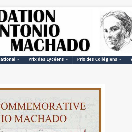
national
Prix des Lycéens
Prix des Collégiens