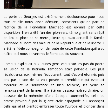
La perte de Georges est extrêmement douloureuse pour nous
tous et elle nous laisse démunis, conscients qu’une part de
l’édifice de la Fondation Machado est ébranlé par cette
disparition. Il en a été l’un des pionniers, témoignant sans répit
en lieu et place de sa mère Juliette qui avait accueilli la famille
Machado au nom des valeurs de la République et de la liberté. Il
a été le fidèle compagnon de route de cette Fondation qu’il a vu
naître et il nous a transmis le flambeau du souvenir.
Lorsqu’il expliquait aux jeunes-gens venus sur les pas du poète
sa vision de la Retirada, l’émotion était palpable. Les plus
récalcitrants eux-mêmes l’écoutaient, tout d’abord étonnés puis
pris par le son de sa voix posée et tremblante qui évoquait
l’horreur et la souffrance et bien souvent, les yeux se
remplissaient de larmes. Il a été un passeur extraordinaire, un
passeur de la mémoire d’une époque tourmentée, celle du
drame provoqué par la guerre civile espagnole qui annonçait
celle qui allait bientôt embraser toute l’Europe et plonger dans