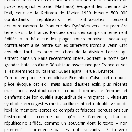
poète espagnol Antonio Machado) évoquent les chemins de
l’exil, ceux de la Retirada de février 1939 lorsque 500 000
combattants républicains et antifascistes passent
douloureusement la frontière des Pyrénées vers leur première
terre d’exil : la France. Parqués dans des camps d’internement
édifiés à la hâte sur les plages roussillonnaises, beaucoup
continueront à se battre sur les différents fronts à venir. Cinq
ans plus tard, les premiers chars de la division Leclerc qui
entrent dans un Paris récemment libéré, portent le noms des
grandes batailles d’une République assassinée par Franco et ses
alliés allemands ou italiens : Guadalajara, Teruel, Brunete…
Composée pour le mandoliniste Florentino Calvo, cette courte
pièce évoque cet exil, mais aussi d’autres exils, plus récents
mais tout aussi douloureux : ceux d’hommes de femmes et
d’enfants que l’on qualifie aujourd’hui de « migrants ». Plusieurs
symboles et/ou gestes musicaux illustrent cette double vision de
l’exil : la mémoire (sortes de compás et falsetas, percussions sur
l’instrument – comme un cajón de flamenco, chanson
républicaine sifflée, comme un souvenir dont le texte – non
prononcé – commence par les mots suivants : Si tu veux