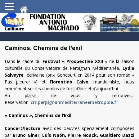
Caminos, Chemins de l’exil
Dans le cadre du
Festival « Prospective XXII
« de la saison
culturelle du Conservatoire de Perpignan Méditerranée,
Lydie
Salvayre
, écrivaine (prix Goncourt en 2014 pour son roman «
Pas pleurer ») et
Florentino Calvo
, mandoliniste, nous
emmènent sur les chemins de l’exil d’hier et d’aujourd’hui.
Au plaisir de vous y retrouver…
Reservation:
crr.perpignanmediterraneemetropole.fr
« Caminos », Chemins de l’Exil
Concert/lecture
avec des oeuvres spécialement composées
par
Bruno Giner, Luís Naón, Pierre Noack, Gualtiero Dazzi