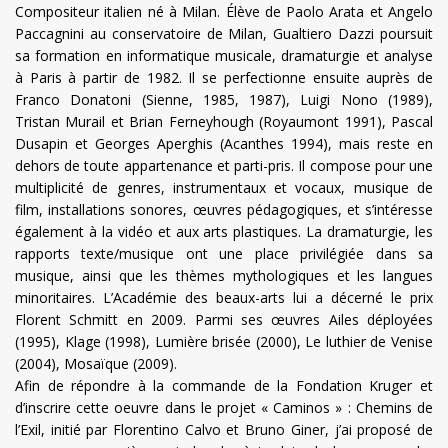
Compositeur italien né à Milan. Élève de Paolo Arata et Angelo
Paccagnini au conservatoire de Milan, Gualtiero Dazzi poursuit
sa formation en informatique musicale, dramaturgie et analyse
à Paris à partir de 1982. Il se perfectionne ensuite auprès de
Franco Donatoni (Sienne, 1985, 1987), Luigi Nono (1989),
Tristan Murail et Brian Ferneyhough (Royaumont 1991), Pascal
Dusapin et Georges Aperghis (Acanthes 1994), mais reste en
dehors de toute appartenance et parti-pris. Il compose pour une
multiplicité de genres, instrumentaux et vocaux, musique de
film, installations sonores, œuvres pédagogiques, et s’intéresse
également à la vidéo et aux arts plastiques. La dramaturgie, les
rapports texte/musique ont une place privilégiée dans sa
musique, ainsi que les thèmes mythologiques et les langues
minoritaires. L’Académie des beaux-arts lui a décerné le prix
Florent Schmitt en 2009. Parmi ses œuvres Ailes déployées
(1995), Klage (1998), Lumière brisée (2000), Le luthier de Venise
(2004), Mosaïque (2009).
Afin de répondre à la commande de la Fondation Kruger et
d’inscrire cette oeuvre dans le projet « Caminos » : Chemins de
l’Exil, initié par Florentino Calvo et Bruno Giner, j’ai proposé de