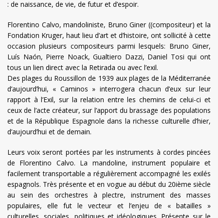
: de naissance, de vie, de futur et d’espoir.
Florentino Calvo, mandoliniste, Bruno Giner ((compositeur) et la
Fondation Kruger, haut lieu d’art et d’histoire, ont sollicité à cette
occasion plusieurs compositeurs parmi lesquels: Bruno Giner,
Luís Naón, Pierre Noack, Gualtiero Dazzi, Daniel Tosi qui ont
tous un lien direct avec la Retirada ou avec l’exil.
Des plages du Roussillon de 1939 aux plages de la Méditerranée
d’aujourd’hui, « Caminos » interrogera chacun d’eux sur leur
rapport à l’Exil, sur la relation entre les chemins de celui-ci et
ceux de l’acte créateur, sur l’apport du brassage des populations
et de la République Espagnole dans la richesse culturelle d’hier,
d’aujourd’hui et de demain.
Leurs voix seront portées par les instruments à cordes pincées
de Florentino Calvo. La mandoline, instrument populaire et
facilement transportable a régulièrement accompagné les exilés
espagnols. Très présente et en vogue au début du 20ième siècle
au sein des orchestres à plectre, instrument des masses
populaires, elle fut le vecteur et l’enjeu de « batailles »
culturelles, sociales, politiques et idéologiques. Présente sur le