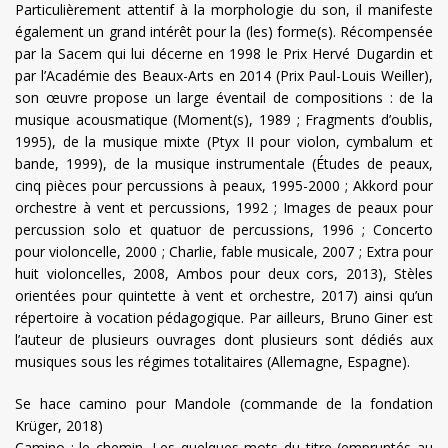
Particulièrement attentif à la morphologie du son, il manifeste
également un grand intérêt pour la (les) forme(s). Récompensée
par la Sacem qui lui décerne en 1998 le Prix Hervé Dugardin et
par l’Académie des Beaux-Arts en 2014 (Prix Paul-Louis Weiller),
son œuvre propose un large éventail de compositions : de la
musique acousmatique (Moment(s), 1989 ; Fragments d’oublis,
1995), de la musique mixte (Ptyx II pour violon, cymbalum et
bande, 1999), de la musique instrumentale (Études de peaux,
cinq pièces pour percussions à peaux, 1995-2000 ; Akkord pour
orchestre à vent et percussions, 1992 ; Images de peaux pour
percussion solo et quatuor de percussions, 1996 ; Concerto
pour violoncelle, 2000 ; Charlie, fable musicale, 2007 ; Extra pour
huit violoncelles, 2008, Ambos pour deux cors, 2013), Stèles
orientées pour quintette à vent et orchestre, 2017) ainsi qu’un
répertoire à vocation pédagogique. Par ailleurs, Bruno Giner est
l’auteur de plusieurs ouvrages dont plusieurs sont dédiés aux
musiques sous les régimes totalitaires (Allemagne, Espagne).
Se hace camino pour Mandole (commande de la fondation
Krüger, 2018)
Camino : le chemin. Les quelques mots du titre (empruntés au