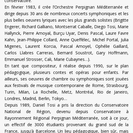
conservatoire.
En février 1983, il crée l’Orchestre Perpignan Méditerranée et
dirige depuis 30 ans de nombreux concerts symphoniques et les
plus belles oeuvres lyriques avec les plus grands solistes (Brigitte
Engerer, Richard Galliano, Montserrat Caballe, Diego Tosi, Marie
Hallynck, Pierre Amoyal, Burçu Uyar, Denis Pascal, Laure Favre
Kahn, Jean-Philippe Collard, Anne Queffélec, Michel Portal, Julia
Migenes, Laurent Korcia, Pascal Amoyel, Ophélie Gaillard,
Carlos Llabres Carreras, Bernard Soustrot, Gary Hoffmann,
Emmanuel Strosser, Cali, Marie Cubaynes…).
En tant que compositeur, il réalise depuis 1990, sur le plan
pédagogique, plusieurs contes et opéras pour enfants. Par
ailleurs, ses oeuvres de chambre ou symphoniques sont jouées
aux festivals de musique contemporaine de Rome, Strasbourg,
Turin, Milan, La Rochelle, Metz, Montréal, Rio de Janeiro,
Londres, Madrid, Berlin, Tokyo…
Depuis 1989, Daniel Tosi a pris la direction du Conservatoire
National de Région, devenu depuis Conservatoire à
Rayonnement Régional Perpignan Méditerranée, soit à ce jour,
un effectif de 3000 étudiants provenant du grand sud de la
France, jusqu’à Barcelone. Un lieu pédagogique, bien sûr, mais