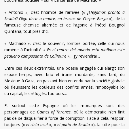
boucle est bouclée – sur « La camisa de Machado ».
« Antonio », c’est l’intimité de l’arrivée («
¿Llegamos pronto a
Sevilla?
Oigo decir a madre, en brazos de Corpus Barga
»), de la
fameuse chemise alternée et de l’agonie à l’hôtel Bougnol
Quintana, tout près d’ici.
« Machado », c’est le souvenir, l’ombre portée, celle qui nous
ramène à l’actualité «
Es el centro del mundo esta mañana este
pequeño camposanto de Collioure
»… j’y reviendrai…
Entre ces deux extrémités, une poésie engagée qui élargit son
espace-temps, avec brio et ironie mordante, sans fard, du
Mexique à Gaza, en passant bien entendu par la société globale
où fleurissent les douleurs des conflits armés, l’impitoyable loi
du capital, les réfugiés, toujours…
Et surtout cette Espagne où les monarques sont des
personnages de
Games of Thrones
, où la démocratie n’en finit
pas de se disqualifier à force de corruption. Face à cela, l’espoir,
toujours («
el cielo azul
», «
el patio de Sevilla
»), la lutte pour la