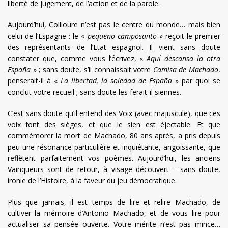
liberté de jugement, de l’action et de la parole.
Aujourd’hui, Collioure n’est pas le centre du monde… mais bien
celui de l’Espagne : le «
pequeño camposanto
» reçoit le premier
des représentants de l’Etat espagnol. Il vient sans doute
constater que, comme vous l’écrivez, «
Aquí descansa la otra
España
» ; sans doute, s’il connaissait votre
Camisa de Machado
,
penserait-il à «
La libertad, la soledad de España
» par quoi se
conclut votre recueil ; sans doute les ferait-il siennes.
C’est sans doute qu’il entend des Voix (avec majuscule), que ces
voix font des sièges, et que le sien est éjectable. Et que
commémorer la mort de Machado, 80 ans après, a pris depuis
peu une résonance particulière et inquiétante, angoissante, que
reflètent parfaitement vos poèmes. Aujourd’hui, les anciens
Vainqueurs sont de retour, à visage découvert – sans doute,
ironie de l’Histoire, à la faveur du jeu démocratique.
Plus que jamais, il est temps de lire et relire Machado, de
cultiver la mémoire d’Antonio Machado, et de vous lire pour
actualiser sa pensée ouverte. Votre mérite n’est pas mince…