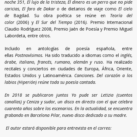
noche 351, El lujo de la tristeza, El dinero es un perro que no pide
caricias, El faro de Dakar o
de dietarios de viaje como
El cielo
de
Bagdad. Su obra poética se reúne en
Teoría del
color
(2006)
y
El Sur del Tiempo
(2016
).
Premio Internacional
Claudio Rodríguez 2008, Premio Jaén de Poesía y Premio Miguel
Labordeta, entre otros.
Incluido en antologías de poesía española, entre
ellas
Postnovísimos.
Ha sido traducido a idiomas como el
inglés,
árabe, italiano, francés, rumano, alemán y ruso.
Ha realizado
recitales y conciertos en ciudades de Europa, África, Oriente,
Estados Unidos y Latinoamérica.
Canciones. Del corazón a los
labios (Hiperión) reúne toda su poesía cantada.
En 2018 se publicaron juntos
Yo pude ser Letizia (cuentos
canallas)
y
Ceniza y sudor
, un disco en directo con el que celebra
cuarenta años sobre los escenarios. En la actualidad, se encuentra
grabando en Barcelona
Pilar
, nuevo disco dedicado a su madre.
El autor estará disponible para entrevista en el correo: