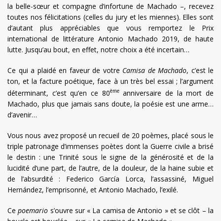
la belle-sœur et compagne d’infortune de Machado –, recevez
toutes nos félicitations (celles du jury et les miennes). Elles sont
d’autant plus appréciables que vous remportez le Prix
international de littérature Antonio Machado 2019, de haute
lutte. Jusqu’au bout, en effet, notre choix a été incertain…
Ce qui a plaidé en faveur de votre
Camisa de Machado
, c’est le
ton, et la facture poétique, face à un très bel essai ; l’argument
ème
déterminant, c’est qu’en ce 80
anniversaire de la mort de
Machado, plus que jamais sans doute, la poésie est une arme…
d’avenir…
Vous nous avez proposé un recueil de 20 poèmes, placé sous le
triple patronage d’immenses poètes dont la Guerre civile a brisé
le destin : une Trinité sous le signe de la générosité et de la
lucidité d’une part, de l’autre, de la douleur, de la haine subie et
de l’absurdité : Federico García Lorca, l’assassiné, Miguel
Hernández, l’emprisonné, et Antonio Machado, l’exilé.
Ce
poemario
s’ouvre sur « La camisa de Antonio » et se clôt – la