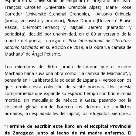
español en la Universidad de Perpiñán) e integrado por Jean-
François Carcelen (Université Grenoble Alpes), Marie- Rose
Corredor (Université Stendhal Grenoble), Antonio Orihuela
(poeta, ensayista y profesor),
Rose
Duroux (Université Blaise
Pascal, Clermont-Ferrand) y Miguel Barrero (narrador y
periodista), decidió por unanimidad, en el 80 aniversario de la
muerte del poeta, otorgar el
Prix International de Literature
Antonio Machado
en su edición de 2019, a la obra ‘La camisa de
Machado” de Ángel Petisme.
Los miembros de dicho jurado declararon que el mismo
Machado haría suya una obra como “La camisa de Machado”, y
pensaría en « La libertad, la soledad de España », versos con los
que termina esta colección de veinte poemas. Una poesía
comprometida que expande su espacio-tiempo con brío e ironía
mordaz, sin maquillaje; de México a Gaza, pasando por la
sociedad global donde florecen los dolores de conflictos
armados, la despiadada ley del capital, los refugiados, siempre…
“Terminé de escribir este libro en el Hospital Provincial
de Zaragoza junto al lecho de mi madre enferma. El