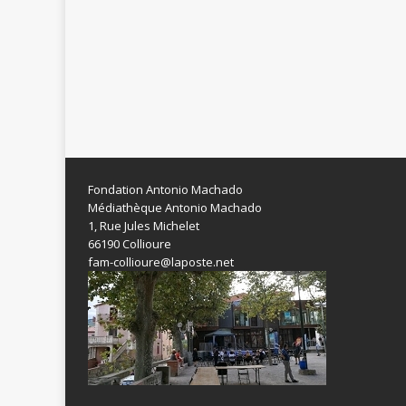
Fondation Antonio Machado
Médiathèque Antonio Machado
1, Rue Jules Michelet
66190 Collioure
fam-collioure@laposte.net